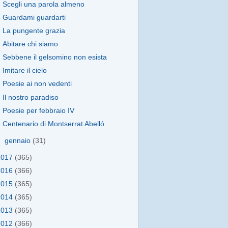
Scegli una parola almeno
Guardami guardarti
La pungente grazia
Abitare chi siamo
Sebbene il gelsomino non esista
Imitare il cielo
Poesie ai non vedenti
Il nostro paradiso
Poesie per febbraio IV
Centenario di Montserrat Abelló
►
gennaio
(31)
2017
(365)
2016
(366)
2015
(365)
2014
(365)
2013
(365)
2012
(366)