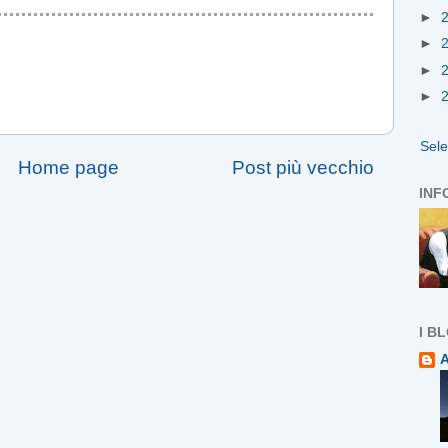
►
►
►
►
Sel
Home page
Post più vecchio
INF
I B
A