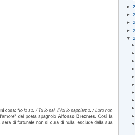
►
►
►
►
▼
ni cosa: “
Io lo so. / Tu lo sai. /Noi lo sappiamo. / Loro non
ell’amore” del poeta spagnolo
Alfonso Brezmes
. Così la
a sera di fortunale non si cura di nulla, esclude dalla sua