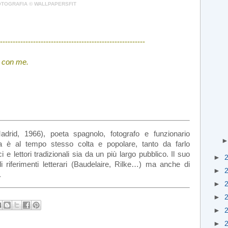
OTOGRAFIA © WALLPAPERSFIT
---------------------------------------------------------
a con me.
drid, 1966), poeta spagnolo, fotografo e funzionario
a è al tempo stesso colta e popolare, tanto da farlo
i e lettori tradizionali sia da un più largo pubblico. Il suo
►
i riferimenti letterari (Baudelaire, Rilke…) ma anche di
►
.
►
►
►
►