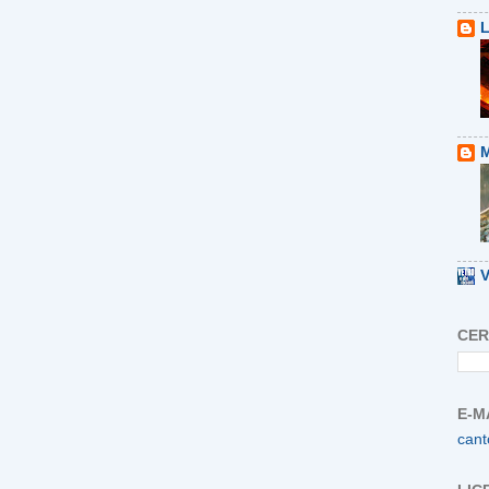
L
M
V
CER
E-M
cant