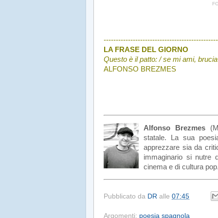
F
.
-----------------------------------------------
LA FRASE DEL GIORNO
Questo è il patto: / se mi ami, bruci
ALFONSO BREZMES
Alfonso Brezmes
(Ma
statale. La sua poesi
apprezzare sia da critic
immaginario si nutre d
cinema e di cultura pop
Pubblicato da
DR
alle
07:45
Argomenti:
poesia spagnola