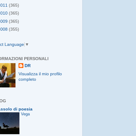
2011
(365)
2010
(365)
2009
(365)
2008
(355)
ect Language
▼
ORMAZIONI PERSONALI
DR
Visualizza il mio profilo
completo
LOG
ssolo di poesia
Vega