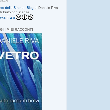
ENZA
anto delle Sirene - Blog
di
Daniele Riva
stribuito con licenza
BY-NC 4.0
GI I MIEI RACCONTI