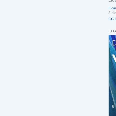
LIC
Il c
è di
CC 
LEG