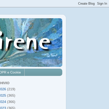
DPR e Cookie
HIVIO
2026
(219)
2025
(365)
2024
(366)
2023
(365)