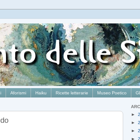
i
Aforismi
Haiku
Ricette letterarie
Museo Poetico
G
ARC
►
ndo
►
►
►