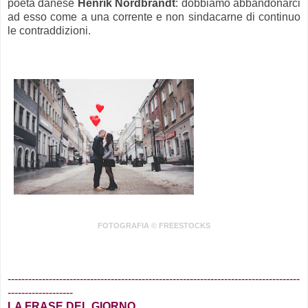
poeta danese
Henrik Nordbrandt
: dobbiamo abbandonarci
ad esso come a una corrente e non sindacarne di continuo
le contraddizioni.
.
FOTOGRAFIA © FREESTOCKS
.
-------------------------------------------------------------------------------------
-------------------
LA FRASE DEL GIORNO