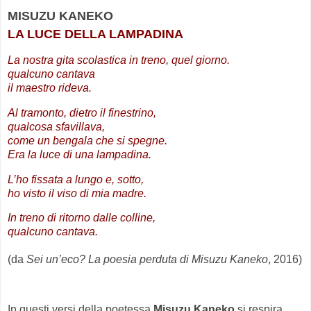
MISUZU KANEKO
LA LUCE DELLA LAMPADINA
La nostra gita scolastica in treno, quel giorno.
qualcuno cantava
il maestro rideva.
Al tramonto, dietro il finestrino,
qualcosa sfavillava,
come un bengala che si spegne.
Era la luce di una lampadina.
L’ho fissata a lungo e, sotto,
ho visto il viso di mia madre.
In treno di ritorno dalle colline,
qualcuno cantava.
(da
Sei un’eco? La poesia perduta di Misuzu Kaneko
, 2016)
.
In questi versi della poetessa
Misuzu Kaneko
si respira