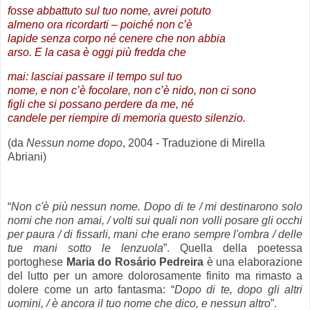
fosse abbattuto sul tuo nome, avrei potuto
almeno ora ricordarti – poiché non c’è
lapide senza corpo né cenere che non abbia
arso. E la casa è oggi più fredda che
mai: lasciai passare il tempo sul tuo
nome, e non c’è focolare, non c’è nido, non ci sono
figli che si possano perdere da me, né
candele per riempire di memoria questo silenzio.
(da
Nessun nome dopo
, 2004 - Traduzione di Mirella
Abriani)
.
“
Non c'è più nessun nome. Dopo di te / mi destinarono solo
nomi che non amai, / volti sui quali non volli posare gli occhi
per paura / di fissarli, mani che erano sempre l'ombra / delle
tue mani sotto le lenzuola
”. Quella della poetessa
portoghese
Maria do Rosário Pedreira
è una elaborazione
del lutto per un amore dolorosamente finito ma rimasto a
dolere come un arto fantasma: “
Dopo di te, dopo gli altri
uomini, / è ancora il tuo nome che dico, e nessun altro
”.