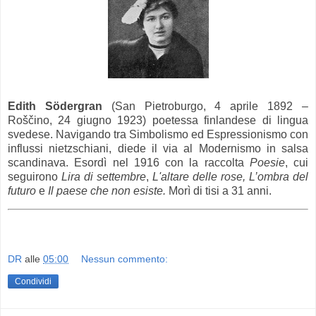
Edith Södergran
(San Pietroburgo, 4 aprile 1892 –
Roščino, 24 giugno 1923) poetessa finlandese di lingua
svedese. Navigando tra Simbolismo ed Espressionismo con
influssi nietzschiani, diede il via al Modernismo in salsa
scandinava. Esordì nel 1916 con la raccolta
Poesie
, cui
seguirono
Lira di settembre
,
L'altare delle rose, L’ombra del
futuro
e
Il paese che non esiste.
Morì di tisi a 31 anni.
DR
alle
05:00
Nessun commento:
Condividi