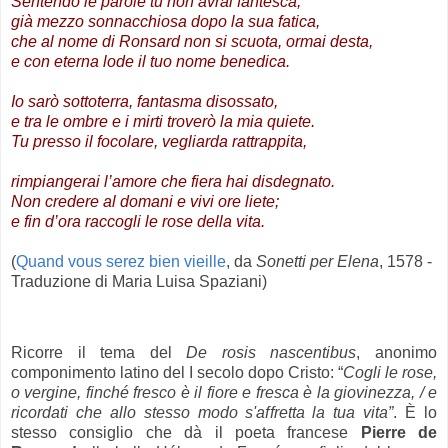
Sentendo le parole tu non avrai fantesca,
già mezzo sonnacchiosa dopo la sua fatica,
che al nome di Ronsard non si scuota, ormai desta,
e con eterna lode il tuo nome benedica.
Io sarò sottoterra, fantasma disossato,
e tra le ombre e i mirti troverò la mia quiete.
Tu presso il focolare, vegliarda rattrappita,
rimpiangerai l’amore che fiera hai disdegnato.
Non credere al domani e vivi ore liete;
e fin d’ora raccogli le rose della vita.
(
Quand vous serez bien vieille
, da
Sonetti per Elena
, 1578 -
Traduzione di Maria Luisa Spaziani)
.
Ricorre il tema del
De rosis nascentibus
, anonimo
componimento latino del I secolo dopo Cristo: “
Cogli le rose,
o vergine, finché fresco è il fiore e fresca è la giovinezza, / e
ricordati che allo stesso modo s'affretta la tua vita”
. È lo
stesso consiglio che dà il poeta francese
Pierre de