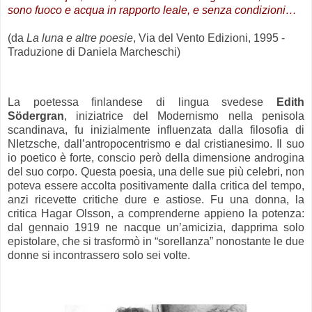
sono fuoco e acqua in rapporto leale, e senza condizioni…
(da
La luna e altre poesie
, Via del Vento Edizioni, 1995 -
Traduzione di Daniela Marcheschi)
.
La poetessa finlandese di lingua svedese
Edith
Södergran
, iniziatrice del Modernismo nella penisola
scandinava, fu inizialmente influenzata dalla filosofia di
NIetzsche, dall’antropocentrismo e dal cristianesimo. Il suo
io poetico è forte, conscio però della dimensione androgina
del suo corpo. Questa poesia, una delle sue più celebri, non
poteva essere accolta positivamente dalla critica del tempo,
anzi ricevette critiche dure e astiose. Fu una donna, la
critica Hagar Olsson, a comprenderne appieno la potenza:
dal gennaio 1919 ne nacque un’amicizia, dapprima solo
epistolare, che si trasformò in “sorellanza” nonostante le due
donne si incontrassero solo sei volte.
.