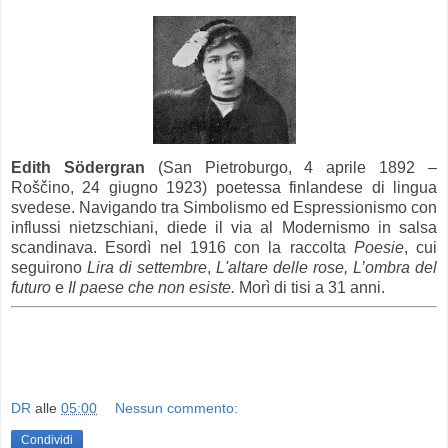
Edith Södergran
(San Pietroburgo, 4 aprile 1892 –
Roščino, 24 giugno 1923) poetessa finlandese di lingua
svedese. Navigando tra Simbolismo ed Espressionismo con
influssi nietzschiani, diede il via al Modernismo in salsa
scandinava. Esordì nel 1916 con la raccolta
Poesie
, cui
seguirono
Lira di settembre
,
L'altare delle rose, L’ombra del
futuro
e
Il paese che non esiste.
Morì di tisi a 31 anni.
DR
alle
05:00
Nessun commento:
Condividi