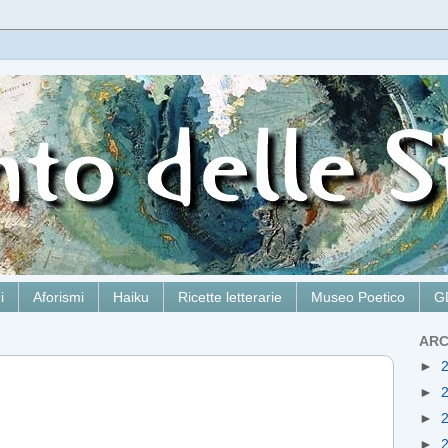
i
Aforismi
Haiku
Ricette letterarie
Museo Poetico
G
ARC
►
►
►
►