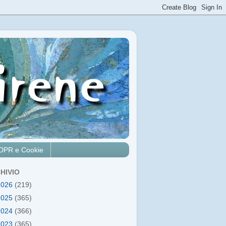
DPR e Cookie
HIVIO
2026
(219)
2025
(365)
2024
(366)
2023
(365)