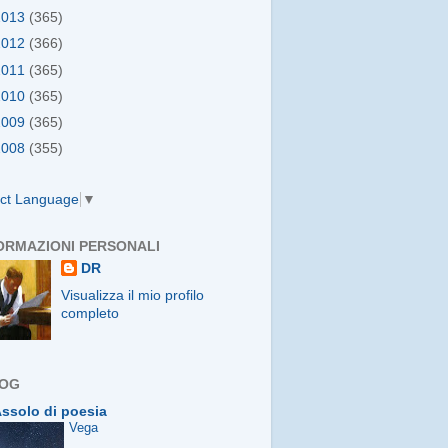
2013
(365)
2012
(366)
2011
(365)
2010
(365)
2009
(365)
2008
(355)
ect Language
▼
ORMAZIONI PERSONALI
DR
Visualizza il mio profilo
completo
LOG
ssolo di poesia
Vega