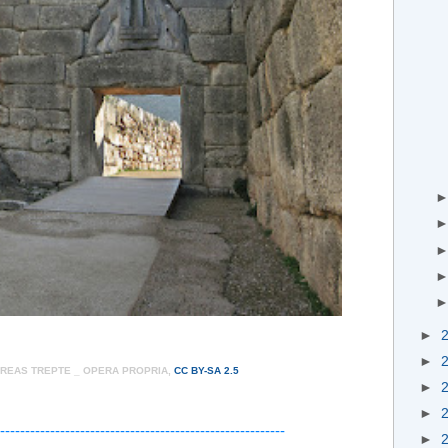
►
►
REAS TREPTE _ OPERA PROPRIA,
CC BY-SA 2.5
►
►
---------------------------------------------------------
►