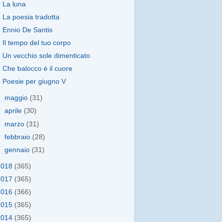
La luna
La poesia tradotta
Ennio De Santis
Il tempo del tuo corpo
Un vecchio sole dimenticato
Che balocco è il cuore
Poesie per giugno V
►
maggio
(31)
►
aprile
(30)
►
marzo
(31)
►
febbraio
(28)
►
gennaio
(31)
2018
(365)
2017
(365)
2016
(366)
2015
(365)
2014
(365)