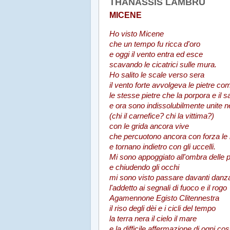
THANASSIS LAMBRU
MICENE
Ho visto Micene
che un tempo fu ricca d'oro
e oggi il vento entra ed esce
scavando le cicatrici sulle mura.
Ho salito le scale verso sera
il vento forte avvolgeva le pietre c
le stesse pietre che la porpora e il 
e ora sono indissolubilmente unite n
(chi il carnefice? chi la vittima?)
con le grida ancora vive
che percuotono ancora con forza le 
e tornano indietro con gli uccelli.
Mi sono appoggiato all'ombra delle p
e chiudendo gli occhi
mi sono visto passare davanti dan
l'addetto ai segnali di fuoco e il rogo
Agamennone Egisto Clitennestra
il riso degli dèi e i cicli del tempo
la terra nera il cielo il mare
e la difficile affermazione di ogni co