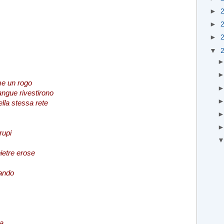
►
►
►
▼
ome un rogo
sangue rivestirono
ella stessa rete
rupi
ietre erose
zando
sa