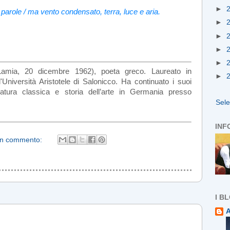
►
 parole / ma vento condensato, terra, luce e aria.
►
►
►
►
amia, 20 dicembre 1962), poeta greco. Laureato in
►
'Università Aristotele di Salonicco. Ha continuato i suoi
teratura classica e storia dell’arte in Germania presso
Sel
INF
n commento:
I B
A