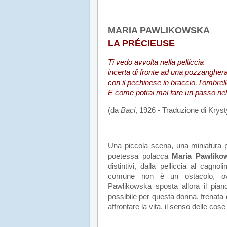
MARIA PAWLIKOWSKA
LA PRÉCIEUSE
Ti vedo avvolta nella pelliccia
incerta di fronte ad una pozzangher
con il pechinese in braccio, l'ombrell
E come potrai mai fare un passo nell'
(da
Baci
, 1926 - Traduzione di Kry
.
Una piccola scena, una miniatura p
poetessa polacca
Maria Pawliko
distintivi, dalla pelliccia al cagno
comune non è un ostacolo, ovv
Pawlikowska sposta allora il pian
possibile per questa donna, frenata d
affrontare la vita, il senso delle cose
.