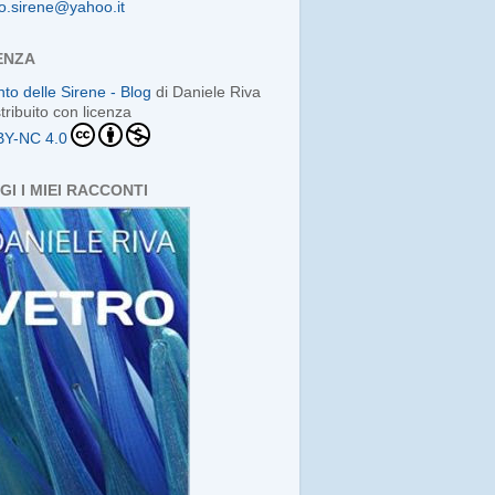
o.sirene@yahoo.it
ENZA
anto delle Sirene - Blog
di
Daniele Riva
stribuito con licenza
BY-NC 4.0
GI I MIEI RACCONTI