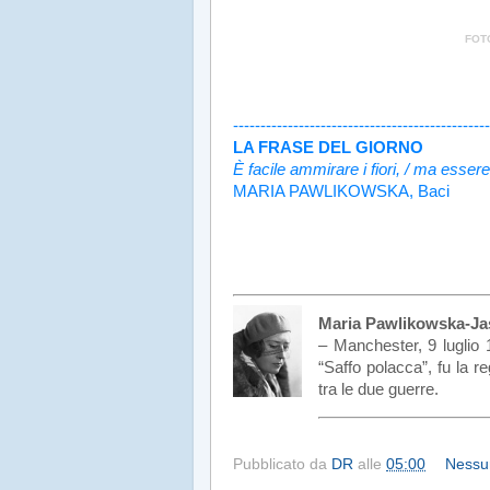
FOT
.
-----------------------------------------------
LA FRASE DEL GIORNO
È facile ammirare i fiori, / ma esser
MARIA PAWLIKOWSKA, Baci
Maria Pawlikowska-J
– Manchester, 9 luglio 
“Saffo polacca”, fu la r
tra le due guerre.
Pubblicato da
DR
alle
05:00
Nessu