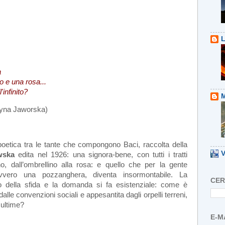
L
a
o e una rosa...
infinito?
M
styna Jaworska)
oetica tra le tante che compongono Baci, raccolta della
V
wska
edita nel 1926: una signora-bene, con tutti i tratti
lino, dall’ombrellino alla rosa: e quello che per la gente
ero una pozzanghera, diventa insormontabile. La
CER
o della sfida e la domanda si fa esistenziale: come è
alle convenzioni sociali e appesantita dagli orpelli terreni,
 ultime?
E-M