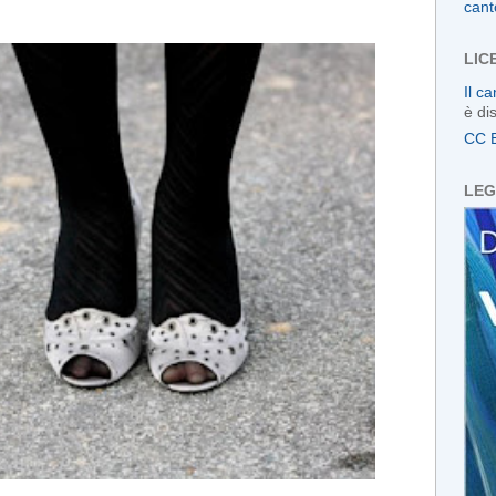
cant
LIC
Il c
è di
CC 
LEG