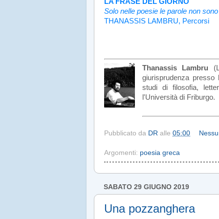
LA FRASE DEL GIORNO
Solo nelle poesie le parole non sono
THANASSIS LAMBRU, Percorsi
Thanassis Lambru
(L
giurisprudenza presso l
studi di filosofia, let
l'Università di Friburgo.
Pubblicato da
DR
alle
05:00
Nessu
Argomenti:
poesia greca
SABATO 29 GIUGNO 2019
Una pozzanghera