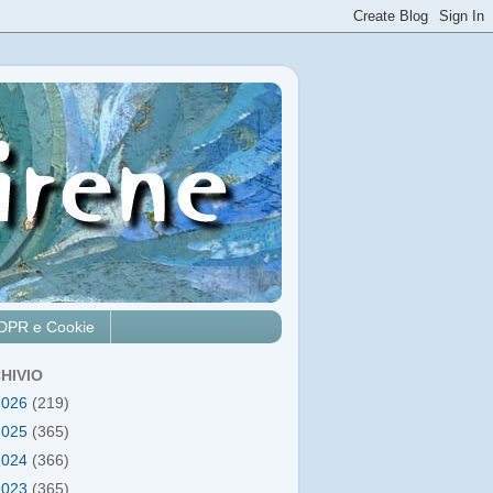
DPR e Cookie
HIVIO
2026
(219)
2025
(365)
2024
(366)
2023
(365)