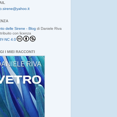
AIL
o.sirene@yahoo.it
ENZA
anto delle Sirene - Blog
di
Daniele Riva
stribuito con licenza
BY-NC 4.0
GI I MIEI RACCONTI