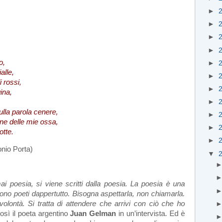
►
►
►
►
o,
►
alle,
►
 rossi,
►
ina,
►
lla parola cenere,
►
ine delle mie ossa,
►
otte.
►
nio Porta)
▼
i poesia, si viene scritti dalla poesia. La poesia è una
ono poeti dappertutto. Bisogna aspettarla, non chiamarla.
olontà. Si tratta di attendere che arrivi con ciò che ho
sì il poeta argentino
Juan Gelman
in un’intervista. Ed è