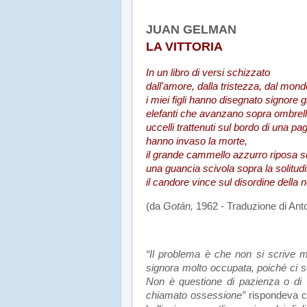
JUAN GELMAN
LA VITTORIA
In un libro di versi schizzato
dall'amore, dalla tristezza, dal mond
i miei figli hanno disegnato signore gi
elefanti che avanzano sopra ombrelli
uccelli trattenuti sul bordo di una pag
hanno invaso la morte,
il grande cammello azzurro riposa su
una guancia scivola sopra la solitud
il candore vince sul disordine della n
(da
Gotán,
1962 - Traduzione di Anto
.
“Il problema è che non si scrive ma
signora molto occupata, poiché ci s
Non è questione di pazienza o di v
chiamato ossessione”
rispondeva co