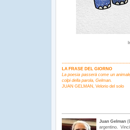
I
.
-----------------------------------------------
LA FRASE DEL GIORNO
La poesia passerà come un animale s
colpi della parola, Gelman
.
JUAN GELMAN, Velorio del solo
Juan Gelman
(B
argentino. Vin