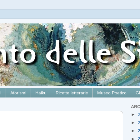
i
Aforismi
Haiku
Ricette letterarie
Museo Poetico
G
ARC
►
►
►
►