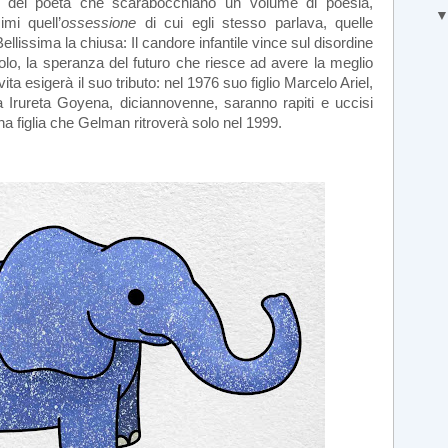
gli del poeta che scarabocchiano un volume di poesia,
imi quell’
ossessione
di cui egli stesso parlava, quelle
llissima la chiusa: Il candore infantile vince sul disordine
 titolo, la speranza del futuro che riesce ad avere la meglio
 vita esigerà il suo tributo: nel 1976 suo figlio Marcelo Ariel,
 Irureta Goyena, diciannovenne, saranno rapiti e uccisi
una figlia che Gelman ritroverà solo nel 1999.