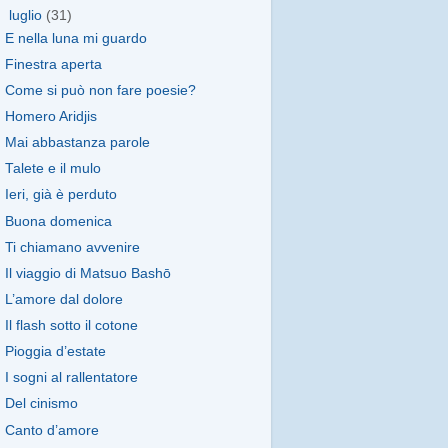
▼
luglio
(31)
E nella luna mi guardo
Finestra aperta
Come si può non fare poesie?
Homero Aridjis
Mai abbastanza parole
Talete e il mulo
Ieri, già è perduto
Buona domenica
Ti chiamano avvenire
Il viaggio di Matsuo Bashō
L’amore dal dolore
Il flash sotto il cotone
Pioggia d’estate
I sogni al rallentatore
Del cinismo
Canto d’amore