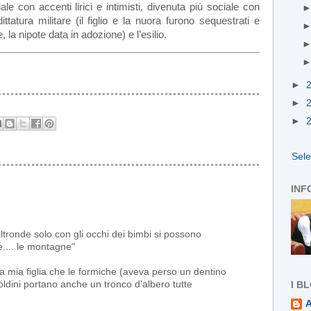
ale con accenti lirici e intimisti, divenuta più sociale con
ittatura militare (il figlio e la nuora furono sequestrati e
, la nipote data in adozione) e l’esilio.
►
►
►
Sel
INF
.d'altronde solo con gli occhi dei bimbi si possono
e.... le montagne"
o a mia figlia che le formiche (aveva perso un dentino
 soldini portano anche un tronco d'albero tutte
I B
A