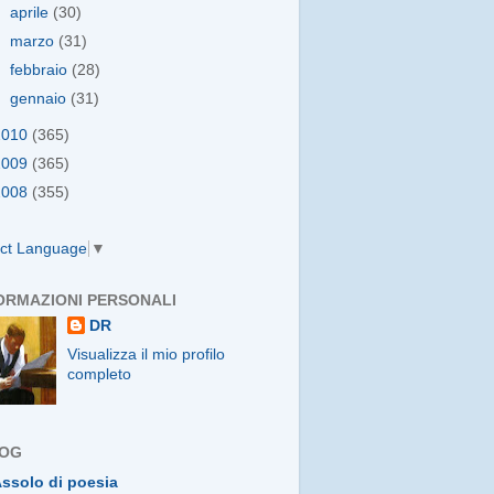
►
aprile
(30)
►
marzo
(31)
►
febbraio
(28)
►
gennaio
(31)
2010
(365)
2009
(365)
2008
(355)
ect Language
▼
ORMAZIONI PERSONALI
DR
Visualizza il mio profilo
completo
LOG
ssolo di poesia