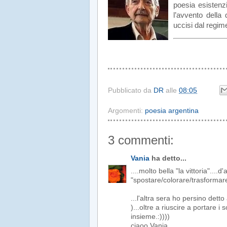
poesia esistenzi
l’avvento della d
uccisi dal regime
Pubblicato da
DR
alle
08:05
Argomenti:
poesia argentina
3 commenti:
Vania
ha detto...
....molto bella "la vittoria"...
"spostare/colorare/trasformar
...l'altra sera ho persino dett
)...oltre a riuscire a portare i
insieme.:))))
ciaoo Vania