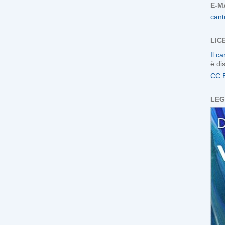
E-M
cant
LIC
Il c
è di
CC 
LEG