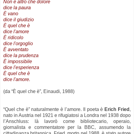
Non è altro che dolore
dice la paura
È vano
dice il giudizio
È quel che è
dice l'amore
È ridicolo
dice l'orgoglio
È avventato
dice la prudenza
È impossibile
dice l'esperienza
È quel che è
dice l'amore.
(da “È quel che è”, Einaudi, 1988)
.
“Quel che è” naturalmente è l’amore. Il poeta è
Erich Fried
,
nato in Austria nel 1921 e rifugiatosi a Londra nel 1938 dopo
l’Anschluss: là lavorò come bibliotecario, operaio,
giornalista e commentatore per la BBC, assumendo la
cittadinanza britannica. Fried, morto nel 1988, è stato autore