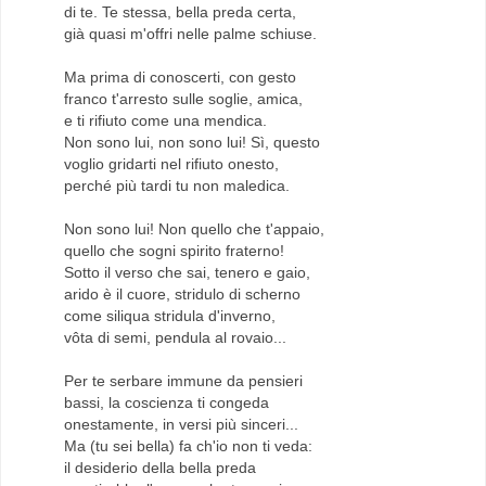
di te. Te stessa, bella preda certa,
già quasi m'offri nelle palme schiuse.
Ma prima di conoscerti, con gesto
franco t'arresto sulle soglie, amica,
e ti rifiuto come una mendica.
Non sono lui, non sono lui! Sì, questo
voglio gridarti nel rifiuto onesto,
perché più tardi tu non maledica.
Non sono lui! Non quello che t'appaio,
quello che sogni spirito fraterno!
Sotto il verso che sai, tenero e gaio,
arido è il cuore, stridulo di scherno
come siliqua stridula d'inverno,
vôta di semi, pendula al rovaio...
Per te serbare immune da pensieri
bassi, la coscienza ti congeda
onestamente, in versi più sinceri...
Ma (tu sei bella) fa ch'io non ti veda:
il desiderio della bella preda